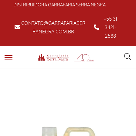
DISTRIBUIDORA GARRAFARIA SERRA NEGRA
+55 31
CONTATO@GARRAFARIASER
3421-
RANEGRA.COM.BR
2588