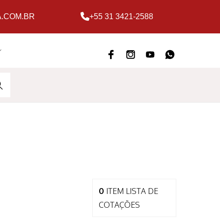
.COM.BR
+55 31 3421-2588
ARC
H
0
ITEM
LISTA DE
COTAÇÕES