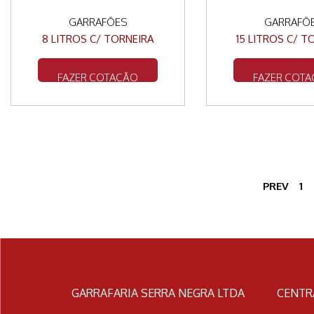
GARRAFÕES
GARRAFÕ
8 LITROS C/ TORNEIRA
15 LITROS C/ T
FAZER COTAÇÃO
FAZER COT
PREV
1
GARRAFARIA SERRA NEGRA LTDA
CENTR