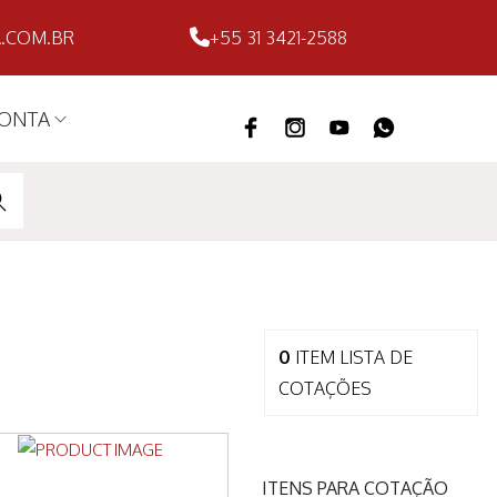
.COM.BR
+55 31 3421-2588
ONTA
ARC
H
0
ITEM
LISTA DE
COTAÇÕES
ITENS PARA COTAÇÃO