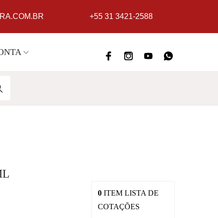
A.COM.BR
+55 31 3421-2588
ONTA
ARC
H
ML
0
ITEM
LISTA DE
COTAÇÕES