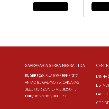
FAZER COTAÇÃO
FAZER 
GARRAFARIA SERRA NEGRA LTDA
CENTR
ENDEREÇO:
RUA JOSE BENEDITO
MINHA 
ANTAO 85 GALPAO 95, CAICARAS
LISTA 
BELO HORIZONTE/MG 31250-115
FALE 
CNPJ:
18.921.882/0001-93
COR DE