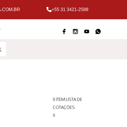
.COM.BR
+55 31 3421-2588
ARC
H
0
ITEM
LISTA DE
COTAÇÕES
X