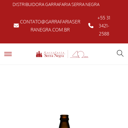
DISTRIBUIDORA GARRAFARIA SERRA NEGRA
+55 31
CONTATO@GARRAFARIASER
3421-
RANEGRA.COM.BR
2588