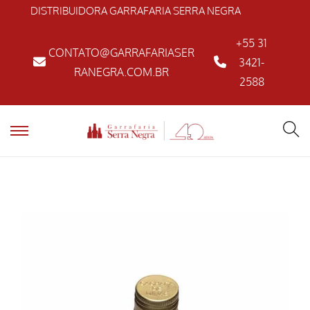
DISTRIBUIDORA GARRAFARIA SERRA NEGRA
+55 31
CONTATO@GARRAFARIASER
3421-
RANEGRA.COM.BR
2588