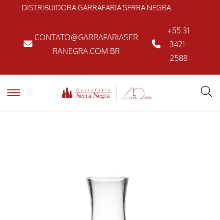
DISTRIBUIDORA GARRAFARIA SERRA NEGRA
+55 31
CONTATO@GARRAFARIASER
3421-
RANEGRA.COM.BR
2588