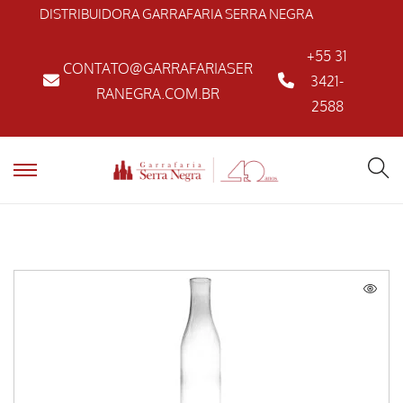
DISTRIBUIDORA GARRAFARIA SERRA NEGRA
+55 31
CONTATO@GARRAFARIASER
3421-
RANEGRA.COM.BR
2588