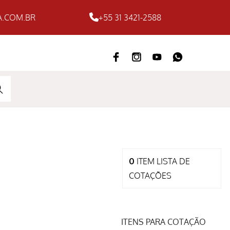
.COM.BR
+55 31 3421-2588
ARC
H
0
ITEM
LISTA DE
COTAÇÕES
ITENS PARA COTAÇÃO