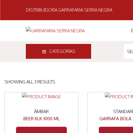
DISTRIBUIDORA GARRAFARIA SERRA NEGRA
S
S
K
K
I
I
P
P
CATEGORIAS
S
T
T
E
O
O
A
N
C
R
SHOWING ALL 3 RESULTS
A
O
C
V
N
H
I
T
F
G
E
ÂMBAR
STANDAR
O
A
N
BEER KLK 1000 ML
GARRAFA BOLA 
R
T
T
:
I