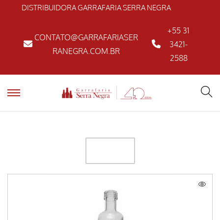
DISTRIBUIDORA GARRAFARIA SERRA NEGRA
+55 31
CONTATO@GARRAFARIASER
3421-
RANEGRA.COM.BR
2588
FILTER