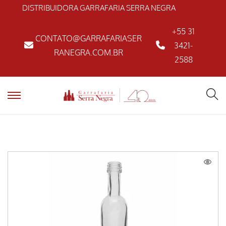
DISTRIBUIDORA GARRAFARIA SERRA NEGRA
+55 31
CONTATO@GARRAFARIASER
3421-
RANEGRA.COM.BR
2588