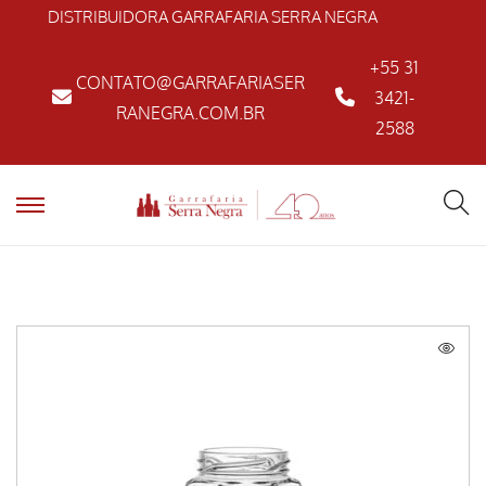
DISTRIBUIDORA GARRAFARIA SERRA NEGRA
+55 31
CONTATO@GARRAFARIASER
3421-
RANEGRA.COM.BR
2588