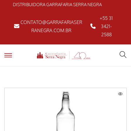
DISTRIBUIDORA GARRAFARIA SERRA NEGRA
+55 31
CONTATO@GARRAFARIASER
3421-
RANEGRA.COM.BR
2588