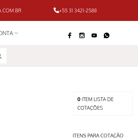
.COM.BR
+55 31 3421-2588
ONTA
ARC
H
0
ITEM
LISTA DE
COTAÇÕES
ITENS PARA COTAÇÃO