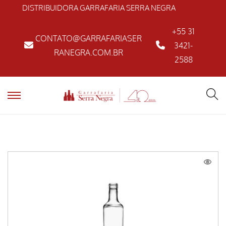
DISTRIBUIDORA GARRAFARIA SERRA NEGRA
+55 31
CONTATO@GARRAFARIASER
3421-
RANEGRA.COM.BR
2588