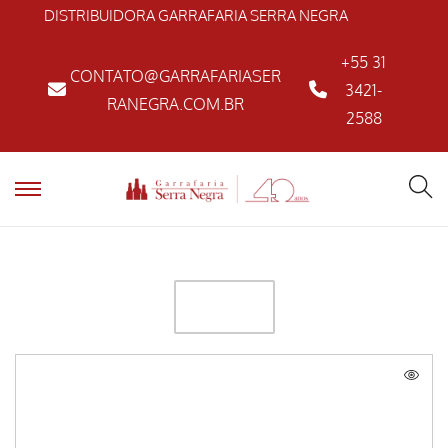
DISTRIBUIDORA GARRAFARIA SERRA NEGRA
+55 31
CONTATO@GARRAFARIASER
3421-
RANEGRA.COM.BR
2588
FILTER