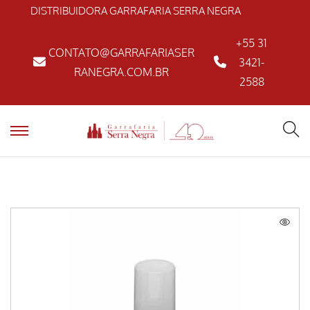
DISTRIBUIDORA GARRAFARIA SERRA NEGRA
+55 31
CONTATO@GARRAFARIASER
3421-
RANEGRA.COM.BR
2588