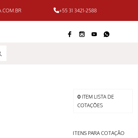
.COM.BR
+55 31 3421-2588
ARC
H
0
ITEM
LISTA DE
COTAÇÕES
ITENS PARA COTAÇÃO